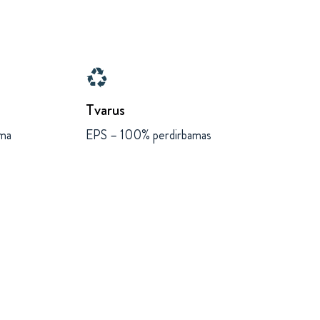
recycling
Tvarus
ama
EPS – 100% perdirbamas