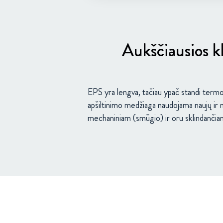
Aukščiausios kl
EPS yra lengva, tačiau ypač standi termoi
apšiltinimo medžiaga naudojama naujų ir 
mechaniniam (smūgio) ir oru sklindančiam 