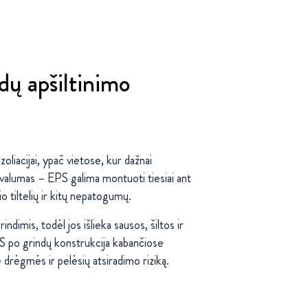
dų apšiltinimo
oliacijai, ypač vietose, kur dažnai
ivalumas – EPS galima montuoti tiesiai ant
io tiltelių ir kitų nepatogumų.
dimis, todėl jos išlieka sausos, šiltos ir
PS po grindų konstrukcija kabančiose
drėgmės ir pelėsių atsiradimo riziką.