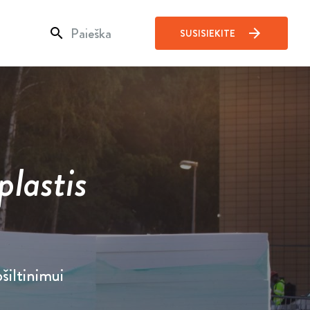
search
arrow_forward
SUSISIEKITE
plastis
šiltinimui