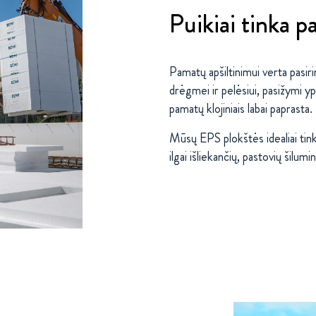
Puikiai tinka 
Pamatų apšiltinimui verta pasir
drėgmei ir pelėsiui, pasižymi yp
pamatų klojiniais labai paprasta.
Mūsų EPS plokštės idealiai tink
ilgai išliekančių, pastovių šilumi