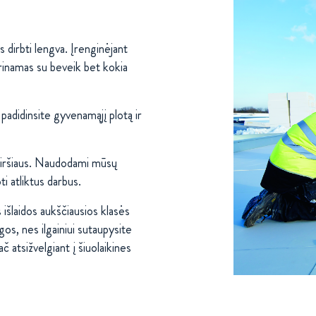
 dirbti lengva. Įrenginėjant
erinamas su beveik bet kokia
padidinsite gyvenamąjį plotą ir
iršiaus. Naudodami mūsų
ti atliktus darbus.
išlaidos aukščiausios klasės
s, nes ilgainiui sutaupysite
 atsižvelgiant į šiuolaikines