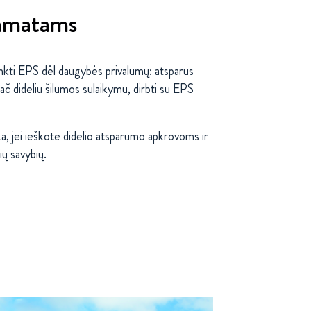
pamatams
inkti EPS dėl daugybės privalumų: atsparus
ač dideliu šilumos sulaikymu, dirbti su EPS
a, jei ieškote didelio atsparumo apkrovoms ir
nių savybių.