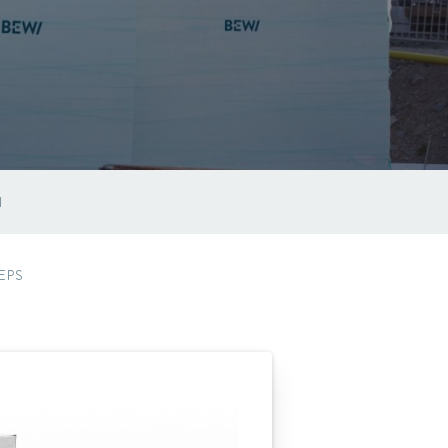
I
 EPS