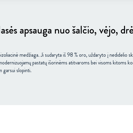
asės apsauga nuo šalčio, vėjo, dr
zoliacinė medžiaga. Ji sudaryta iš 98 % oro, uždaryto į nedidelio s
modernizuojamų pastatų išorinėms atitvaroms bei visoms kitoms konst
garsui slopinti.