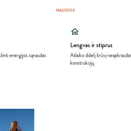
NAUDOS
home
Lengvas ir stiprus
inti energijos sąnaudas
Atlaiko didelį krūvį neapkraud
konstrukcijų