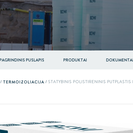
Pakuotės
Įsigijimai ir investicijos
RAW
PAGRINDINIS PUSLAPIS
PRODUKTAI
DOKUMENTA
/
TERMOIZOLIACIJA
/
STATYBINIS POLISTIRENINIS PUTPLASTIS