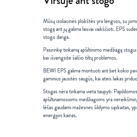
Viršuje ant stogo
Mūsų izoliacinės plokštės yra lengvos, su jomis
stogą ant jų galima laisvai vaikščioti. EPS sud
stogo danga.
Pasirinkę tinkamą apšiltinimo medžiagą stogui 
bei išvengsite šalčio tiltų problemos.
BEWI EPS galima montuoti ant bet kokio pav
gaminius jausitės saugūs, kai ateis laikas priduo
Stogas nėra tinkama vieta taupyti. Papildomos 
apšiltinamosioms medžiagoms yra nereikšmingo
lėšas gaudami mažesnes šildymo sąskaitas, ypač
energijos kainas.