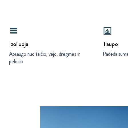
line_weight
fireplace
Izoliuoja
Taupo
Apsaugo nuo šalčio, vėjo, drėgmės ir
Padeda sumaž
pelėsio