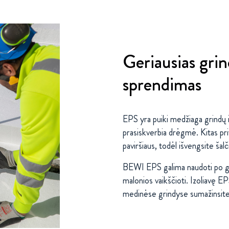
Geriausias grin
sprendimas
EPS yra puiki medžiaga grindų iz
prasiskverbia drėgmė. Kitas pr
paviršiaus, todėl išvengsite šalč
BEWI EPS galima naudoti po grin
malonios vaikščioti. Izoliavę E
medinėse grindyse sumažinsite 