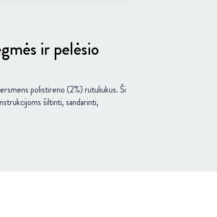
ėgmės ir pelėsio
kersmens polistireno (2%) rutuliukus. Ši
rukcijoms šiltinti, sandarinti,