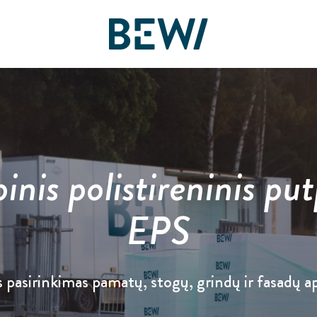
Sprendimai ir veiklos sritys
Apžvalga
Akcininkai
inis polistireninis put
ATRASKITE BEWI
Ataskaitos ir pristatymai
EPS
Termoizoliacija
Finansai
s pasirinkimas pamatų, stogų, grindų ir fasadų ap
Daugiasluoksnės plokštės
Valdymas