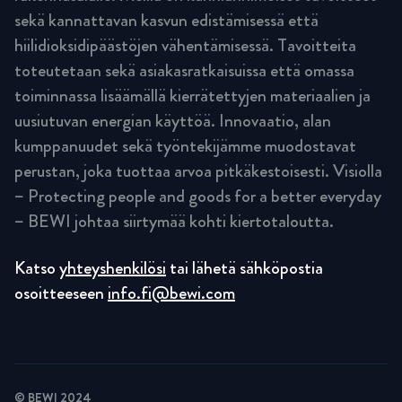
sekä kannattavan kasvun edistämisessä että
hiilidioksidipäästöjen vähentämisessä. Tavoitteita
toteutetaan sekä asiakasratkaisuissa että omassa
toiminnassa lisäämällä kierrätettyjen materiaalien ja
uusiutuvan energian käyttöä. Innovaatio, alan
kumppanuudet sekä työntekijämme muodostavat
perustan, joka tuottaa arvoa pitkäkestoisesti. Visiolla
– Protecting people and goods for a better everyday
– BEWI johtaa siirtymää kohti kiertotaloutta.
Katso
yhteyshenkilösi
tai lähetä sähköpostia
osoitteeseen
info.fi@bewi.com
© BEWI 2024