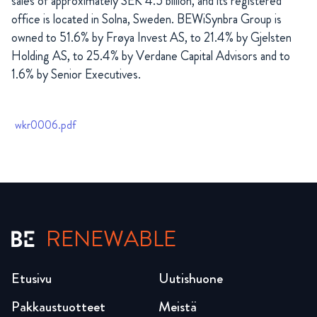
sales of approximately SEK 4.5 billion, and its registered
office is located in Solna, Sweden.
BEWiSynbra Group is
owned to 51.6% by
Frøya
Invest AS, to 21.4% by Gjelsten
Holding AS, to 25.4% by Verdane Capital Advisors and to
1.6% by Senior Executives.
wkr0006.pdf
RENEWABLE
Etusivu
Uutishuone
Pakkaustuotteet
Meistä