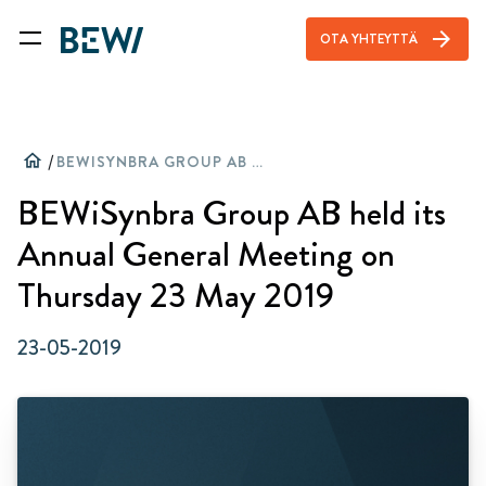
arrow_forward
OTA YHTEYTTÄ
home
/
BEWISYNBRA GROUP AB HELD ITS ANNUAL GENERAL MEETING ON THURSDAY 23 MAY 2019
BEWiSynbra Group AB held its
Annual General Meeting on
Thursday 23 May 2019
23-05-2019