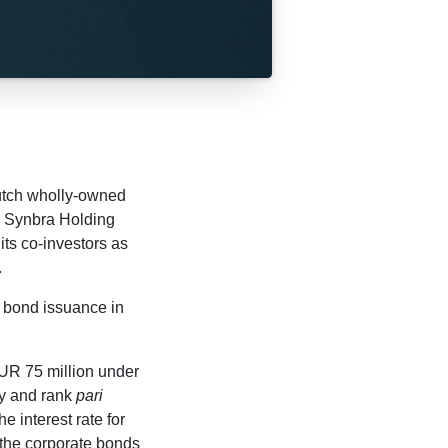
Dutch wholly-owned
in Synbra Holding
 its co-investors as
.
a bond issuance in
UR 75 million under
ty and rank
pari
 interest rate for
 the corporate bonds