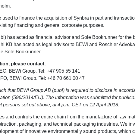
holm.
 used to finance the acquisition of Synbra in part and transactio
existing financing and general corporate purposes.
l) has acted as financial advisor and Sole Bookrunner for the 
hl KB has acted as legal advisor to BEWi and Roschier Advoka
the Sole Bookrunner.
tion, please contact:
CEO, BEWi Group. Tel: +47 905 55 141
CFO, BEWi Group. Tel: +46 70 661 00 47
uch that BEWi Group AB (publ) is required to disclose in accor
tion (596/2014/EU). The information was submitted for publicat
t persons set out above, at 4 p.m. CET on 12 April 2018.
and controls the entire chain from the manufacture of raw mate
struction, packaging, and technical packaging industries. We in
lopment of innovative environmentally sound products, which c