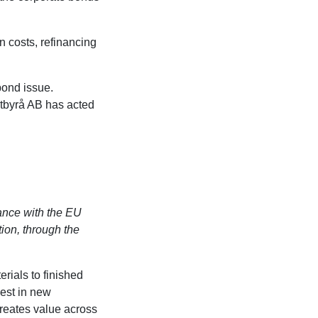
n costs, refinancing
bond issue.
tbyrå AB has acted
dance with the EU
ion, through the
rials to finished
vest in new
reates value across