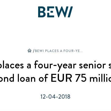
Toimialaratkaisut
Yleistä
Yleistä
Yleistä
home
/
BEWI PLACES A FOUR-YEAR SENIOR SECURED BOND LOAN OF EUR 75 MILLION
Osake
Uutisia & Tarinoita
BEWI Group
laces a four-year senior 
TUTUSTU BEWIN RATKAISUIHIN
Raportit & Esitykset
Lehdistötiedotteet
History
ond loan of EUR 75 milli
Pakkaukset
Rahoitus
Kuvagalleria
Compliance
12-04-2018
Hallinto
Board & Management