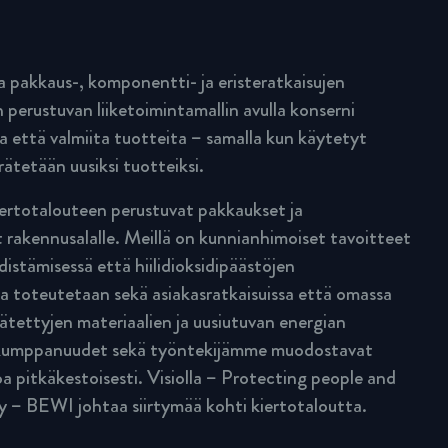
pakkaus-, komponentti- ja eristeratkaisujen
 perustuvan liiketoimintamallin avulla konserni
a että valmiita tuotteita – samalla kun käytetyt
rätetään uusiksi tuotteiksi.
rtotalouteen perustuvat pakkaukset ja
 rakennusalalle. Meillä on kunnianhimoiset tavoitteet
istämisessä että hiilidioksidipäästöjen
a toteutetaan sekä asiakasratkaisuissa että omassa
rätettyjen materiaalien ja uusiutuvan energian
n kumppanuudet sekä työntekijämme muodostavat
a pitkäkestoisesti. Visiolla – Protecting people and
y – BEWI johtaa siirtymää kohti kiertotaloutta.