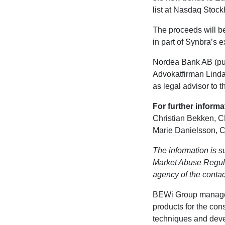
list at Nasdaq Stock
The proceeds will be
in part of Synbra’s 
Nordea Bank AB (pub
Advokatfirman Linda
as legal advisor to 
For further informa
Christian Bekken, 
Marie Danielsson, 
The information is s
Market Abuse Regula
agency of the contac
BEWi Group manages 
products for the con
techniques and deve