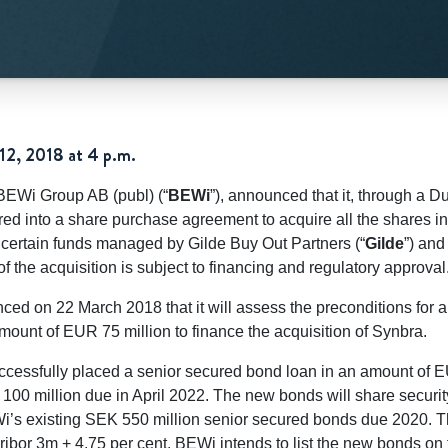
 12, 2018 at 4 p.m.
BEWi Group AB (publ) (“
BEWi
”), announced that it, through a 
red into a share purchase agreement to acquire all the shares 
h certain funds managed by Gilde Buy Out Partners (“
Gilde
”) and
f the acquisition is subject to financing and regulatory approval
ed on 22 March 2018 that it will assess the preconditions for 
amount of EUR 75 million to finance the acquisition of Synbra.
cessfully placed a senior secured bond loan in an amount of E
100 million due in April 2022. The new bonds will share securi
’s existing SEK 550 million senior secured bonds due 2020. The
ibor 3m + 4.75 per cent. BEWi intends to list the new bonds on