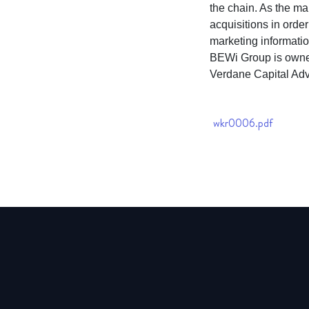
the chain. As the ma
acquisitions in orde
marketing informatio
BEWi Group is owne
Verdane Capital Ad
wkr0006.pdf