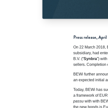
Press release, April
On 22 March 2018, 
subsidiary, had ente
B.V. (“
Synbra
”) wit
sellers. Completion o
BEWi further announc
an expected initial 
Today, BEWi has suc
a framework of EUR 
passu
with with BEWi
the new bonds is Eur