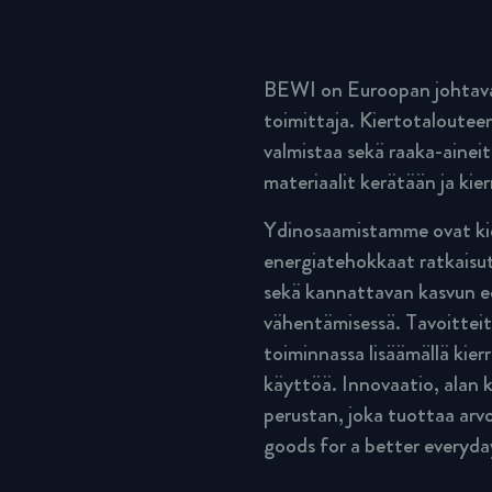
BEWI on Euroopan johtava 
toimittaja. Kiertotalouteen
valmistaa sekä raaka-aineit
materiaalit kerätään ja kier
Ydinosaamistamme ovat kie
energiatehokkaat ratkaisut
sekä kannattavan kasvun ed
vähentämisessä. Tavoitteit
toiminnassa lisäämällä kier
käyttöä. Innovaatio, ala
perustan, joka tuottaa arvo
goods for a better everyda