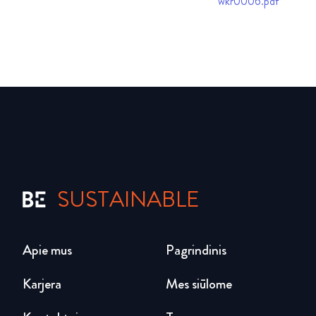
wkr0006.pdf
SUSTAINABLE
Apie mus
Pagrindinis
Karjera
Mes siūlome