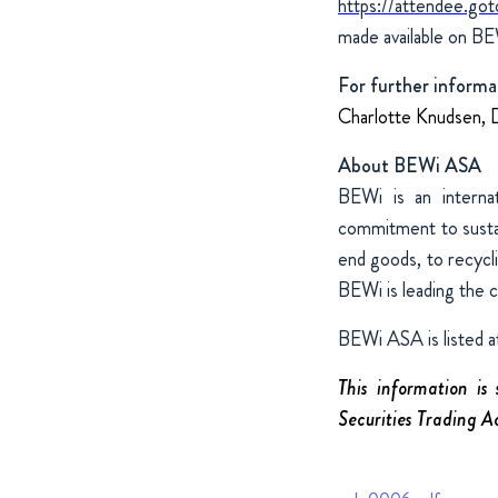
https://attendee.g
made available on BE
For further informa
Charlotte Knudsen, 
About BEWi ASA
BEWi is an internat
commitment to sustai
end goods, to recycl
BEWi is leading the 
BEWi ASA is listed a
This information is
Securities Trading A