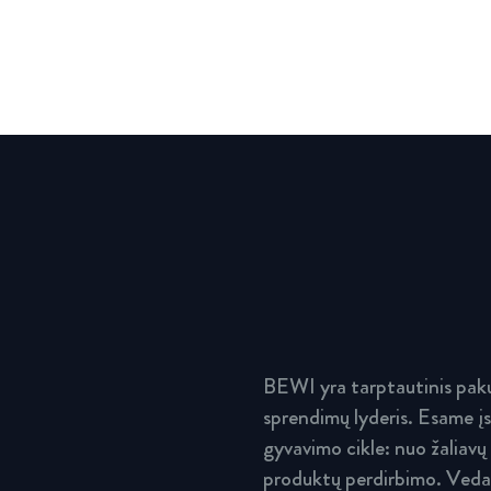
BEWI yra tarptautinis paku
sprendimų lyderis. Esame įs
gyvavimo cikle: nuo žaliavų
produktų perdirbimo. Vedam