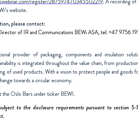
otowebinar.com/register/287597470345502219
. A recording of 
Wi’s website.
tion, please contact:
Director of IR and Communications BEWi ASA, tel: +47 9756 1
ional provider of packaging, components and insulation solu
nability is integrated throughout the value chain, from production
ing of used products. With a vision to protect people and goods fo
change towards a circular economy.
t the Oslo Børs under ticker BEWI.
 subject to the disclosure requirements pursuant to section 5
ct.