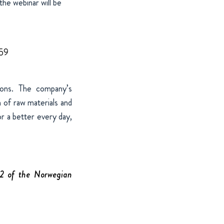
the webinar will be
959
tions. The company’s
 of raw materials and
r a better every day,
-12 of the Norwegian