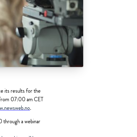
 its results for the
le from 07:00 am CET
w.newsweb.no
.
0 through a webinar