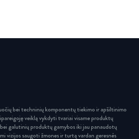
očių bei techninių komponentų tiekimo ir apšiltinimo
ipareigoję veiklą vykdyti tvariai visame produktų
 bei galutinių produktų gamybos iki jau panaudotų
i vizijos saugoti žmones ir turtą vardan geresnės