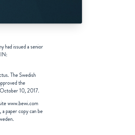
y had issued a senior
SIN:
ctus. The Swedish
approved the
n October 10, 2017.
ebsite www.bewi.com
, a paper copy can be
Sweden.