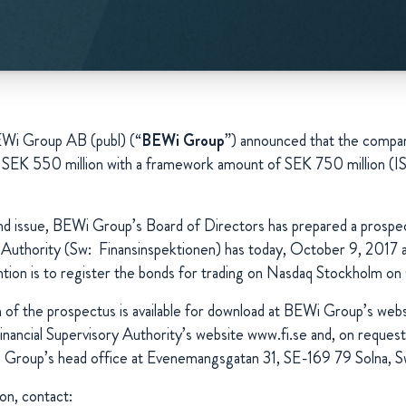
Wi Group AB (publ) (“
BEWi Group
”) announced that the compan
 SEK 550 million with a framework amount of SEK 750 million (I
ond issue, BEWi Group’s Board of Directors has prepared a prospe
y Authority (Sw: Finansinspektionen) has today, October 9, 2017 
ntion is to register the bonds for trading on Nasdaq Stockholm o
n of the prospectus is available for download at BEWi Group’s w
inancial Supervisory Authority’s website www.fi.se and, on request
 Group’s head office at Evenemangsgatan 31, SE-169 79 Solna, 
on, contact: