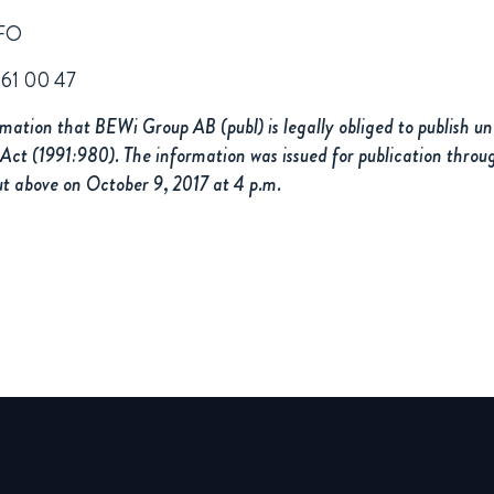
CFO
661 00 47
rmation that BEWi Group AB (publ) is legally obliged to publish u
Act (1991:980). The information was issued for publication throu
ut above on October 9, 2017 at 4 p.m.