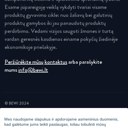
Esame įsipareigoję veiklą vykdyti tvariai visame
produktų gyvavimo cikle: nuo žaliavų bei galutinių
produktų gamybos iki jau panaudotų produktų
perdirbimo. Vedami vizijos saugoti žmones ir turtą
vardan geresnės kasdienos einame pokyčių žiedinėje
ekonomikoje priešakyje.
Peržiūrėkite mūsų kontaktus
arba parašykite
mums
info@bewi.lt
© BEWI 2024
PRIVATUMO POLITIKA
SLAPUKŲ POLITIKA
Mes naudojame slapukus ir apdorojame asmeninius duomenis,
NAUJIENLAIKRAŠČIO PRIVATUMO POLITIKA
kad galėtume jums teikti paslaugas, toliau tobulinti mūsų