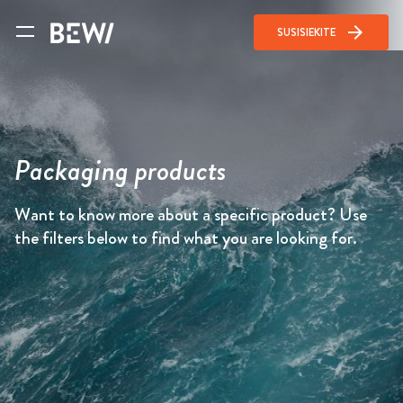
arrow_forward
SUSISIEKITE
Packaging products
Want to know more about a specific product? Use
the filters below to find what you are looking for.