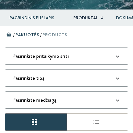
PAGRINDINIS PUSLAPIS
PRODUKTAI
DOKUME
home
/
PAKUOTĖS
/
PRODUCTS
grid_view
list