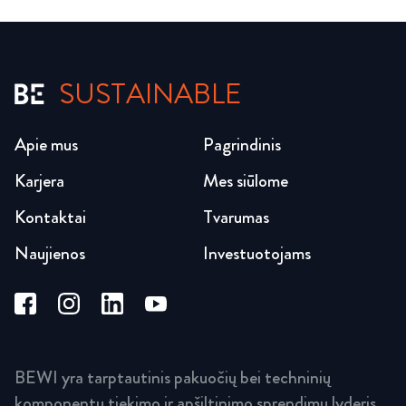
SUSTAINABLE
Apie mus
Pagrindinis
Karjera
Mes siūlome
Kontaktai
Tvarumas
Naujienos
Investuotojams
BEWI yra tarptautinis pakuočių bei techninių
komponentų tiekimo ir apšiltinimo sprendimų lyderis.