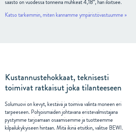
säästö on vuodessa tonneina muhkeat 4,18”, hän iloitsee.
Katso tarkemmin, miten kannamme ympäristövastuumme »
Kustannustehokkaat, teknisesti
toimivat ratkaisut joka tilanteeseen
Solumuovi on kevyt, kestävä ja toimiva valinta moneen eri
tarpeeseen. Pohjoismaiden johtavana eristevalmistajana
pystymme tarjoamaan osaamisemme ja tuotteemme
kilpailukykyiseen hintaan. Mitä ikinä etsitkin, valitse BEWI.