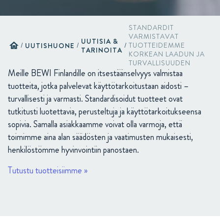
STANDARDIT
VARMISTAVAT
UUTISIA &
home
/
UUTISHUONE
/
/
TUOTTEIDEMME
TARINOITA
KORKEAN LAADUN JA
TURVALLISUUDEN
Meille BEWI Finlandille on itsestäänselvyys valmistaa
tuotteita, jotka palvelevat käyttötarkoitustaan aidosti –
turvallisesti ja varmasti. Standardisoidut tuotteet ovat
tutkitusti luotettavia, perusteltuja ja käyttötarkoitukseensa
sopivia. Samalla asiakkaamme voivat olla varmoja, että
toimimme aina alan säädösten ja vaatimusten mukaisesti,
henkilöstömme hyvinvointiin panostaen.
Tutustu tuotteisiimme »