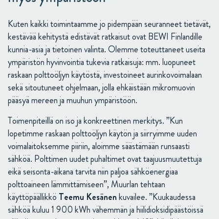
Kuten kaikki toimintaamme jo pidempään seuranneet tietävät,
kestävää kehitystä edistävät ratkaisut ovat BEWI Finlandille
kunnia-asia ja tietoinen valinta. Olemme toteuttaneet useita
ympäristön hyvinvointia tukevia ratkaisuja: mm. luopuneet
raskaan polttoöljyn käytöstä, investoineet aurinkovoimalaan
sekä sitoutuneet ohjelmaan, jolla ehkäistään mikromuovin
pääsyä mereen ja muuhun ympäristöön.
Toimenpiteillä on iso ja konkreettinen merkitys. ”Kun
lopetimme raskaan polttoöljyn käytön ja siirryimme uuden
voimalaitoksemme piiriin, aloimme säästämään runsaasti
sähköä. Polttimen uudet puhaltimet ovat taajuusmuutettuja
eikä seisonta-aikana tarvita niin paljoa sähköenergiaa
polttoaineen lämmittämiseen”, Muurlan tehtaan
käyttöpäällikkö
Teemu Kesänen
kuvailee. ”Kuukaudessa
sähköä kuluu 1 900 kWh vähemmän ja hiilidioksidipäästöissä