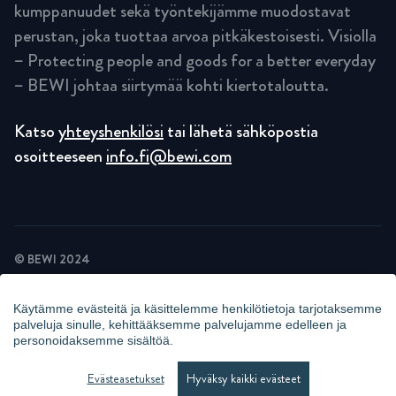
kumppanuudet sekä työntekijämme muodostavat
perustan, joka tuottaa arvoa pitkäkestoisesti. Visiolla
– Protecting people and goods for a better everyday
– BEWI johtaa siirtymää kohti kiertotaloutta.
Katso
yhteyshenkilösi
tai lähetä sähköpostia
osoitteeseen
info.fi@bewi.com
© BEWI 2024
TIETOSUOJASELOSTE
EVÄSTESELOSTE
Käytämme evästeitä ja käsittelemme henkilötietoja tarjotaksemme
UUTISKIRJEIDEN TIETOSUOJAKÄYTÄNTÖ
palveluja sinulle, kehittääksemme palvelujamme edelleen ja
KAMERAVALVONTAILMOITUS
personoidaksemme sisältöä.
WHISTLEBLOWING
HALLITSE EVÄSTEITÄ
Evästeasetukset
Hyväksy kaikki evästeet