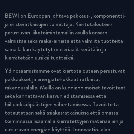
BEWI on Euroopan johtava pakkaus-, komponentti-
ja eristeratkaisujen toimittaja. Kiertotalouteen
perustuvan liiketoimintamallin avulla konserni
valmistaa sekä raaka-aineita että valmiita tuotteita –
samalla kun käytetyt materiaalit kerätään ja
kierrätetään uusiksi tuotteiksi.
Ydinosaamistamme ovat kiertotalouteen perustuvat
pakkaukset ja energiatehokkaat ratkaisut
rakennusalalle. Meillä on kunnianhimoiset tavoitteet
sekä kannattavan kasvun edistämisessä että
hiilidioksidipäästöjen vähentämisessä. Tavoitteita
toteutetaan sekä asiakasratkaisuissa että omassa
toiminnassa lisäämällä kierrätettyjen materiaalien ja
uusiutuvan energian käyttöä. Innovaatio, alan