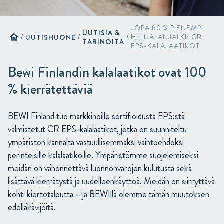
JOPA 60 % PIENEMPI
UUTISIA &
home
/
UUTISHUONE
/
/
HIILIJALANJÄLKI: CR
TARINOITA
EPS-KALALAATIKOT
Bewi Finlandin kalalaatikot ovat 100
% kierrätettäviä
BEWI Finland tuo markkinoille sertifioidusta EPS:stä
valmistetut CR EPS-kalalaatikot, jotka on suunniteltu
ympäristön kannalta vastuullisemmaksi vaihtoehdoksi
perinteisille kalalaatikoille. Ympäristömme suojelemiseksi
meidän on vähennettävä luonnonvarojen kulutusta sekä
lisättävä kierrätystä ja uudelleenkäyttöä. Meidän on siirryttävä
kohti kiertotaloutta – ja BEWIllä olemme tämän muutoksen
edelläkävijöitä.