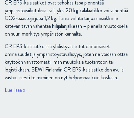
CR EPS-kalalaatikot ovat tehokas tapa pienentää
ympäristövaikutuksia, sillä yksi 20 kg kalalaatikko voi vähentää
CO2-päästöjä jopa 1,2 kg. Tämä valinta tarjoaa asiakkaille
kätevän tavan vähentää hiilijalanjälkeään – pienellä muutoksella
on suuri merkitys ympäristön kannalta.
CR EPS-kalalaatikoissa yhdistyvät tutut erinomaiset
ominaisuudet ja ympäristöystävällisyys, joten ne voidaan ottaa
käyttöön vaivattomasti ilman muutoksia tuotantoon tai
logistiikkaan. BEWI Finlandin CR EPS-kalalaatikoiden avulla
vastuullisesti toimiminen on nyt helpompaa kuin koskaan.
Lue lisää »