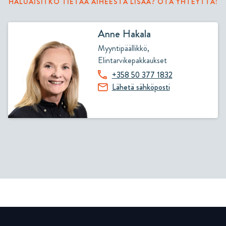
HALUAISITKO TIETÄÄ AIHEESTA LISÄÄ? OTA YHTEYTTÄ!
Anne Hakala
Myyntipäällikkö,
Elintarvikepakkaukset
+358 50 377 1832
Lähetä sähköposti