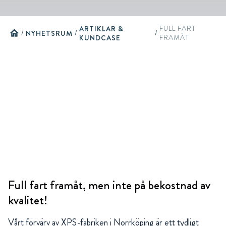
ARTIKLAR &
FULL FART
home
/
NYHETSRUM
/
/
KUNDCASE
FRAMÅT
Full fart framåt, men inte på bekostnad av
kvalitet!
Vårt förvärv av XPS-fabriken i Norrköping är ett tydligt