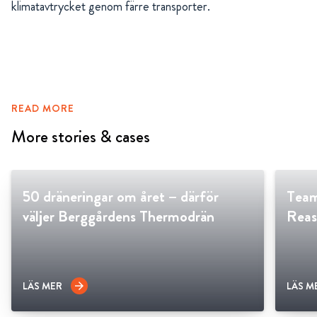
klimatavtrycket genom färre transporter.
READ MORE
More stories & cases
50 dräneringar om året – därför
Team
väljer Berggårdens Thermodrän
Reas
LÄS MER
LÄS M
arrow_forward