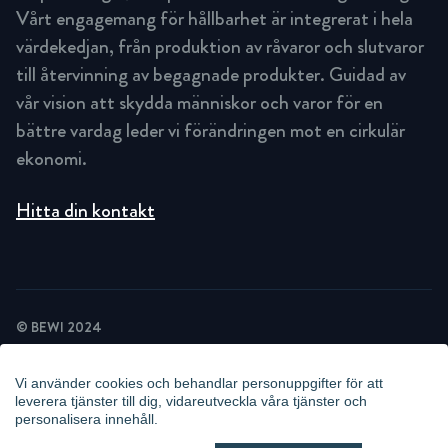
Vårt engagemang för hållbarhet är integrerat i hela
värdekedjan, från produktion av råvaror och slutvaror
till återvinning av begagnade produkter. Guidad av
vår vision att skydda människor och varor för en
bättre vardag leder vi förändringen mot en cirkulär
ekonomi.
Hitta din kontakt
© BEWI 2024
INTEGRITETSPOLICY
COOKIEPOLICY
Vi använder cookies och behandlar personuppgifter för att
NYHETSBREV INTEGRITETSPOLICY
leverera tjänster till dig, vidareutveckla våra tjänster och
POLICY VIDEOÖVERVAKNING
personalisera innehåll.
WHISTLEBLOWING