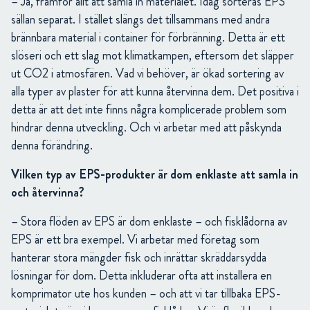
– Ja, framför allt att samla in materialet. Idag sorteras EPS
sällan separat. I stället slängs det tillsammans med andra
brännbara material i container för förbränning. Detta är ett
slöseri och ett slag mot klimatkampen, eftersom det släpper
ut CO2 i atmosfären. Vad vi behöver, är ökad sortering av
alla typer av plaster för att kunna återvinna dem. Det positiva i
detta är att det inte finns några komplicerade problem som
hindrar denna utveckling. Och vi arbetar med att påskynda
denna förändring.
Vilken typ av EPS-produkter är dom enklaste att samla in
och återvinna?
– Stora flöden av EPS är dom enklaste – och fisklådorna av
EPS är ett bra exempel. Vi arbetar med företag som
hanterar stora mängder fisk och inrättar skräddarsydda
lösningar för dom. Detta inkluderar ofta att installera en
komprimator ute hos kunden – och att vi tar tillbaka EPS-