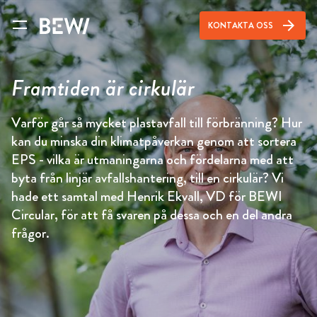
arrow_forward
KONTAKTA OSS
Framtiden är cirkulär
Varför går så mycket plastavfall till förbränning? Hur
kan du minska din klimatpåverkan genom att sortera
EPS - vilka är utmaningarna och fördelarna med att
byta från linjär avfallshantering, till en cirkulär? Vi
hade ett samtal med Henrik Ekvall, VD för BEWI
Circular, för att få svaren på dessa och en del andra
frågor.