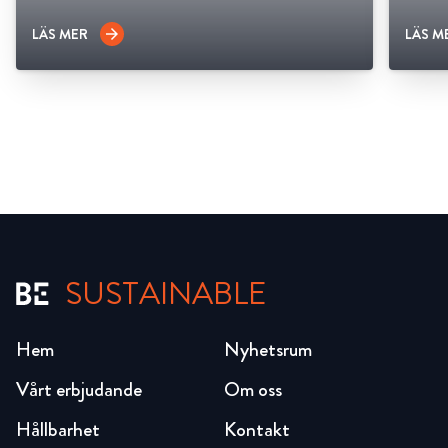
LÄS MER
LÄS M
arrow_forward
SUSTAINABLE
Hem
Nyhetsrum
Vårt erbjudande
Om oss
Hållbarhet
Kontakt