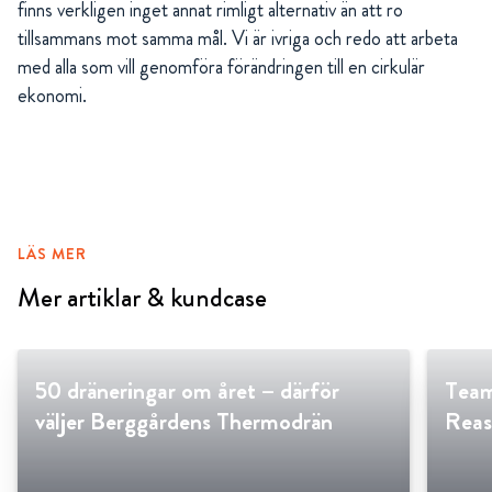
finns verkligen inget annat rimligt alternativ än att ro
tillsammans mot samma mål. Vi är ivriga och redo att arbeta
med alla som vill genomföra förändringen till en cirkulär
ekonomi.
LÄS MER
Mer artiklar & kundcase
50 dräneringar om året – därför
Team
väljer Berggårdens Thermodrän
Reas