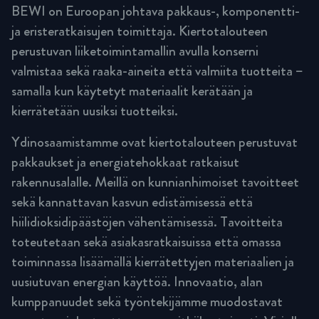
BEWI on Euroopan johtava pakkaus-, komponentti-
ja eristeratkaisujen toimittaja. Kiertotalouteen
perustuvan liiketoimintamallin avulla konserni
valmistaa sekä raaka-aineita että valmiita tuotteita –
samalla kun käytetyt materiaalit kerätään ja
kierrätetään uusiksi tuotteiksi.
Ydinosaamistamme ovat kiertotalouteen perustuvat
pakkaukset ja energiatehokkaat ratkaisut
rakennusalalle. Meillä on kunnianhimoiset tavoitteet
sekä kannattavan kasvun edistämisessä että
hiilidioksidipäästöjen vähentämisessä. Tavoitteita
toteutetaan sekä asiakasratkaisuissa että omassa
toiminnassa lisäämällä kierrätettyjen materiaalien ja
uusiutuvan energian käyttöä. Innovaatio, alan
kumppanuudet sekä työntekijämme muodostavat