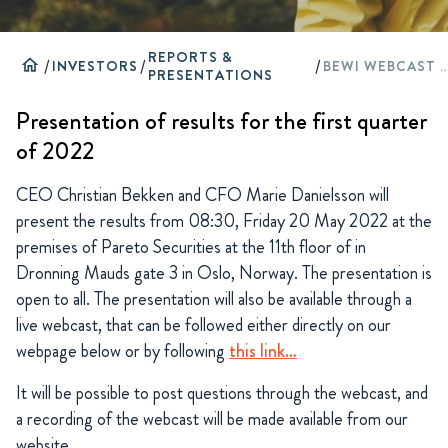
REPORTS &
home
/
INVESTORS
/
/
BEWI WEBCAST Q1
PRESENTATIONS
Presentation of results for the first quarter
of 2022
CEO Christian Bekken and CFO Marie Danielsson will
present the results from 08:30, Friday 20 May 2022 at the
premises of Pareto Securities at the 11th floor of in
Dronning Mauds gate 3 in Oslo, Norway. The presentation is
open to all. The presentation will also be available through a
live webcast, that can be followed either directly on our
webpage below or by following
this link…
It will be possible to post questions through the webcast, and
a recording of the webcast will be made available from our
website.