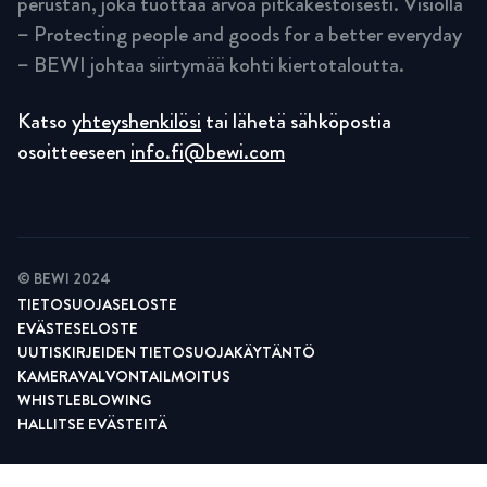
perustan, joka tuottaa arvoa pitkäkestoisesti. Visiolla
– Protecting people and goods for a better everyday
– BEWI johtaa siirtymää kohti kiertotaloutta.
Katso
yhteyshenkilösi
tai lähetä sähköpostia
osoitteeseen
info.fi@bewi.com
© BEWI 2024
TIETOSUOJASELOSTE
EVÄSTESELOSTE
UUTISKIRJEIDEN TIETOSUOJAKÄYTÄNTÖ
KAMERAVALVONTAILMOITUS
WHISTLEBLOWING
HALLITSE EVÄSTEITÄ