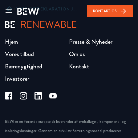
home
/
YDEEVNEDEKLARATION JACKODUR® XPS 700 240MM
arrow_forward
KONTAKT OS
RENEWABLE
Hjem
Presse & Nyheder
Vores tilbud
Om os
Bæredygtighed
Kontakt
Investorer
BEWI er en førende europæisk leverandør af emballage-, komponent- og
isoleringsløsninger. Gennem en cirkulær forretningsmodel producerer