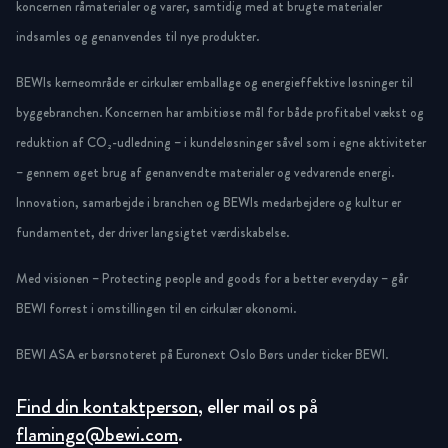
koncernen råmaterialer og varer, samtidig med at brugte materialer
indsamles og genanvendes til nye produkter.
BEWIs kerneområde er cirkulær emballage og energieffektive løsninger til
byggebranchen. Koncernen har ambitiøse mål for både profitabel vækst og
reduktion af CO₂-udledning – i kundeløsninger såvel som i egne aktiviteter
– gennem øget brug af genanvendte materialer og vedvarende energi.
Innovation, samarbejde i branchen og BEWIs medarbejdere og kultur er
fundamentet, der driver langsigtet værdiskabelse.
Med visionen – Protecting people and goods for a better everyday – går
BEWI forrest i omstillingen til en cirkulær økonomi.
BEWI ASA er børsnoteret på Euronext Oslo Børs under ticker BEWI.
Find din kontaktperson
, eller mail os på
flamingo@bewi.com
.