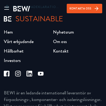
home
/
PRESTANDADEKLARATION JACKOPOR® EPS 100
arrow_forward
KONTAKTA OSS
SUSTAINABLE
Hem
Nyhetsrum
Vårt erbjudande
Om oss
Hållbarhet
Kontakt
Investors
BEWI är en ledande internationell leverantör av
förpacknings-, komponenter- och isoleringslösningar.